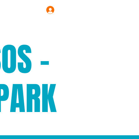
Login
OS -
PARK